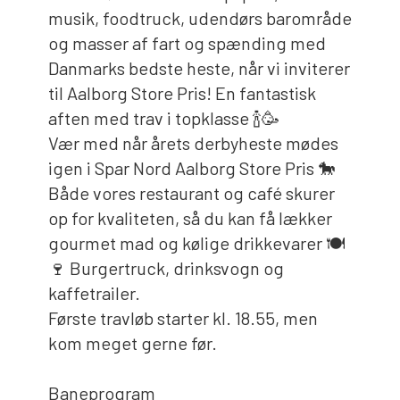
musik, foodtruck, udendørs barområde
og masser af fart og spænding med
Danmarks bedste heste, når vi inviterer
til Aalborg Store Pris! En fantastisk
aften med trav i topklasse 🍾🥳
Vær med når årets derbyheste mødes
igen i Spar Nord Aalborg Store Pris 🐎
Både vores restaurant og café skurer
op for kvaliteten, så du kan få lækker
gourmet mad og kølige drikkevarer 🍽️
🍷 Burgertruck, drinksvogn og
kaffetrailer.
Første travløb starter kl. 18.55, men
kom meget gerne før.
Baneprogram