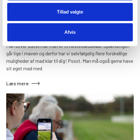
Tillad valgte
Mad og drikke
Afvis
Man bliver sulten når man er til hestevæddeløb. Spændingen
går lige i maven og derfor har vi selvfølgelig flere forskellige
muligheder af mad klar til dig! Pssst. Man må også gerne have
sit eget mad med
Læs mere