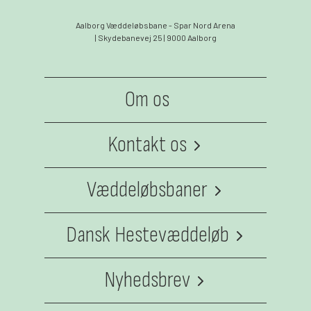
Aalborg Væddeløbsbane - Spar Nord Arena
| Skydebanevej 25 | 9000 Aalborg
Om os
Kontakt os
Medarbejdere
Væddeløbsbaner
Jydsk Væddeløbsbane
Dansk Hestevæddeløb
Klampenborg Galopbane
Dansk Hestevæddeløb
BioCirc Trav Arena Skive
Nyhedsbrev
Fyens Væddeløbsbane