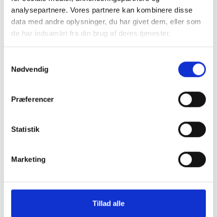
analysepartnere. Vores partnere kan kombinere disse
data med andre oplysninger, du har givet dem, eller som
de har indsamlet fra din brug af deres tjenester.
Du kan læse mere om vores behandling af
Samtykkevalg
Første gang på banen
personoplysninger i vores privatlivspolitik, som du
Nødvendig
finder
her
.
HVORDAN GÅR MAN EGENTLIG TIL HESTEVÆDDELØB? Det
Præferencer
korte svar er - lige som du har lyst til!
Læs mere
Statistik
Marketing
Tillad alle