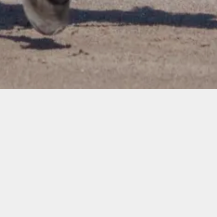
IT BARN GÅ TIL PONY
S?
r socialt sammenhold, læring
 centrum!
 heste, fart og spænding så er
lub lige noget for dig!