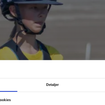
Detaljer
L DIT BARN 
ookies