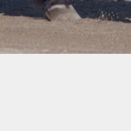
SKAL D
HOS O
Vi sætte
og sjov i
Kan du lide
vores ponyk