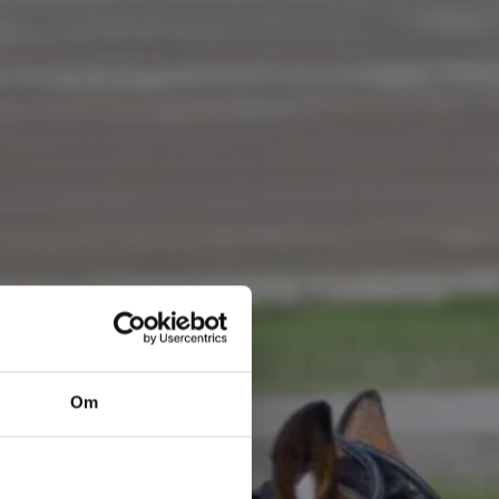
Om
GÅ