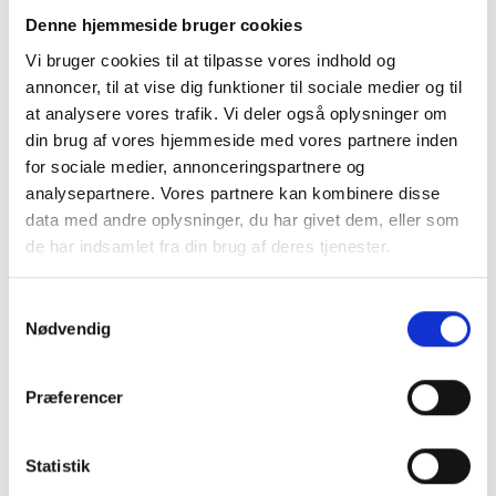
personaleforeningen, firmaets kunder, sportsklubben når
Denne hjemmeside bruger cookies
bødekassen skal bruges eller bare når familien skal på tur. Med
Vi bruger cookies til at tilpasse vores indhold og
vores oplevelsespakke er dit besøg tilrettelagt fra A til Z
annoncer, til at vise dig funktioner til sociale medier og til
at analysere vores trafik. Vi deler også oplysninger om
Læs mere
din brug af vores hjemmeside med vores partnere inden
for sociale medier, annonceringspartnere og
analysepartnere. Vores partnere kan kombinere disse
data med andre oplysninger, du har givet dem, eller som
de har indsamlet fra din brug af deres tjenester.
Du kan læse mere om vores behandling af
Samtykkevalg
personoplysninger i vores privatlivspolitik, som du
Nødvendig
finder
her
.
Præferencer
Mad og drikke
Statistik