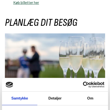
Køb billetter her
PLANLÆG DIT BESØG
Oplevelsespakker
Samtykke
Detaljer
Om
En tur på væddeløbsbanen er en spændende oplevelse for