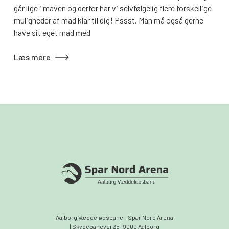
går lige i maven og derfor har vi selvfølgelig flere forskellige
muligheder af mad klar til dig! Pssst. Man må også gerne
have sit eget mad med
Læs mere
Aalborg Væddeløbsbane - Spar Nord Arena
| Skydebanevej 25 | 9000 Aalborg