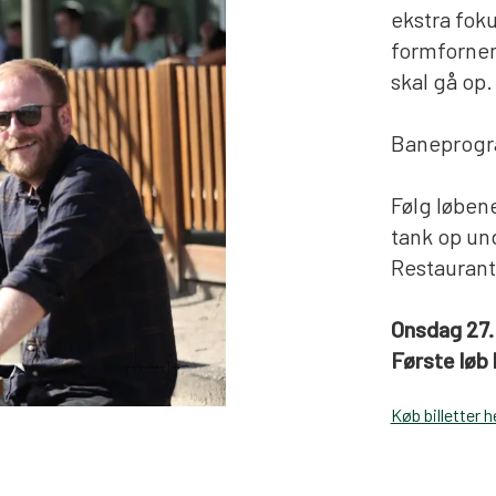
ekstra foku
formforne
skal gå op.
Baneprog
Følg løben
tank op und
Restaurant
Onsdag 27.
Første løb k
Køb billetter h