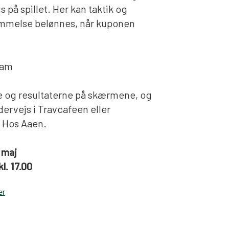
s på spillet. Her kan taktik og
mmelse belønnes, når kuponen
ram
e og resultaterne på skærmene, og
ervejs i Travcafeen eller
 Hos Aaen.
 maj
l. 17.00
er