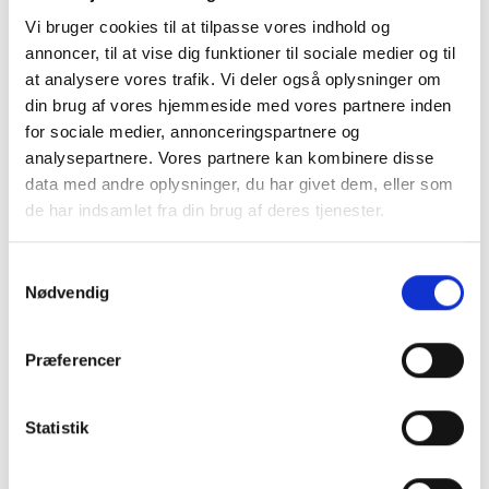
Vi bruger cookies til at tilpasse vores indhold og
annoncer, til at vise dig funktioner til sociale medier og til
at analysere vores trafik. Vi deler også oplysninger om
din brug af vores hjemmeside med vores partnere inden
for sociale medier, annonceringspartnere og
analysepartnere. Vores partnere kan kombinere disse
data med andre oplysninger, du har givet dem, eller som
de har indsamlet fra din brug af deres tjenester.
Du kan læse mere om vores behandling af
Samtykkevalg
4. aug. 2026
personoplysninger i vores privatlivspolitik, som du
Nødvendig
Pointberegning til Dansk Trav
finder
her
.
Derby 2026
Præferencer
Nedtællingen er for alvor i gang til Dansk Trav Derby, for nu
er først skridt taget for 77 hestes vedkommende, når de
Statistik
skal forsøge at få en startplads i kampen om travets blå
bånd. Læs mere her.