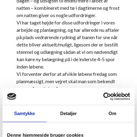
dagen – og udsigten til endnu mere i løbet af
natten – kombineret med tø i dagtimerne og frost
om natten giver os nogle udfordringer.
Vi har taget højde for disse udfordringer i vores
arbejde og planlægning, og har allerede nu aftaler
på plads vedrørende rydning af banen for sne når
dette bliver aktuelt/muligt, ligesom der er bestilt
stenmel og udlægning sådan at vi om nødvendigt
kan køre ny belægning på i de inderste 4-5 spor
inden løbene.
Vi forventer derfor at afvikle løbene fredag som
planmæssigt, men vejret skal man som bekendt
passe på med at spå om.
Vi vil derfor løbende opdatere om situationen på
mail, hjemmeside og på Facebook.
Samtykke
Detaljer
Om
Fik du læst...
Denne hjemmeside bruger cookies