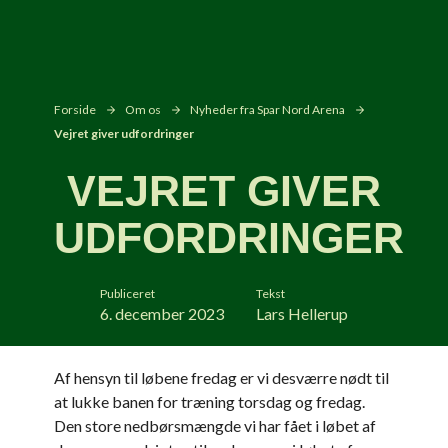
Forside
Om os
Nyheder fra Spar Nord Arena
Vejret giver udfordringer
VEJRET GIVER
UDFORDRINGER
Publiceret
Tekst
6. december 2023
Lars Hellerup
Af hensyn til løbene fredag er vi desværre nødt til
at lukke banen for træning torsdag og fredag.
Den store nedbørsmængde vi har fået i løbet af