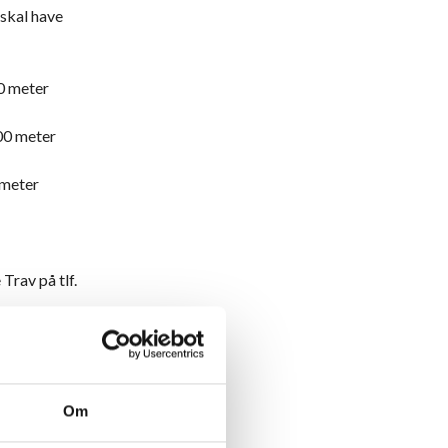
 skal have
0 meter
00 meter
 meter
Trav på tlf.
Aalborg-
Om