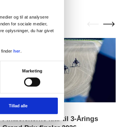
 medier og til at analysere
nden for sociale medier,
e oplysninger, du har givet
3
 finder
her
.
Marketing
S
a
Tillad alle
31. jul. 2026
Finalefelterne klar til 3-Årings