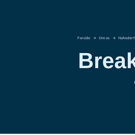
Forside
Om os
Nyheder f
Break