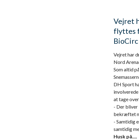
Vejret 
flyttes
BioCirc
Vejret har d
Nord Arena 
Som altid på
Snemasserne
DH Sport ha
involverede 
at tage over
- Der bliver
bekræftet m
- Samtidig e
samtidig med
Husk på....