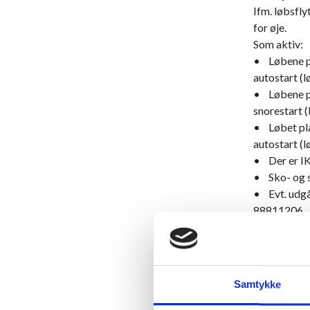
Ifm. løbsfly
for øje.
Som aktiv:
• Løbene pl
autostart (l
• Løbene pl
snorestart (
• Løbet pla
autostart (l
• Der er IK
• Sko- og s
• Evt. udgåe
88811206
Som spiller:
• Alt spil s
banen, der 
Samtykke