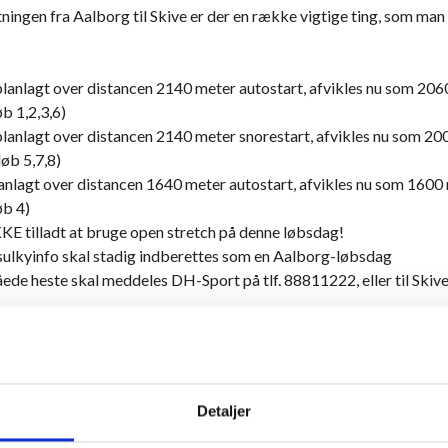
tningen fra Aalborg til Skive er der en række vigtige ting, som man
anlagt over distancen 2140 meter autostart, afvikles nu som 206
øb 1,2,3,6)
anlagt over distancen 2140 meter snorestart, afvikles nu som 20
løb 5,7,8)
nlagt over distancen 1640 meter autostart, afvikles nu som 1600
øb 4)
KE tilladt at bruge open stretch på denne løbsdag!
ulkyinfo skal stadig indberettes som en Aalborg-løbsdag
de heste skal meddeles DH-Sport på tlf. 88811222, eller til Skive 
kal stadig foregå til Aalborg-banen, da det spilteknisk fortsat er 
er arrangør af løbsdagen
Detaljer