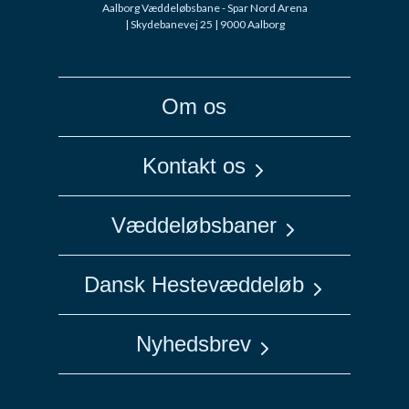
Aalborg Væddeløbsbane - Spar Nord Arena
| Skydebanevej 25 | 9000 Aalborg
Om os
Kontakt os
Medarbejdere
Væddeløbsbaner
Jydsk Væddeløbsbane
Dansk Hestevæddeløb
Klampenborg Galopbane
Dansk Hestevæddeløb
BioCirc Trav Arena Skive
Nyhedsbrev
Fyens Væddeløbsbane
Vil du høre om mere om Spar Nord Arenas
Nykøbing F Travbane