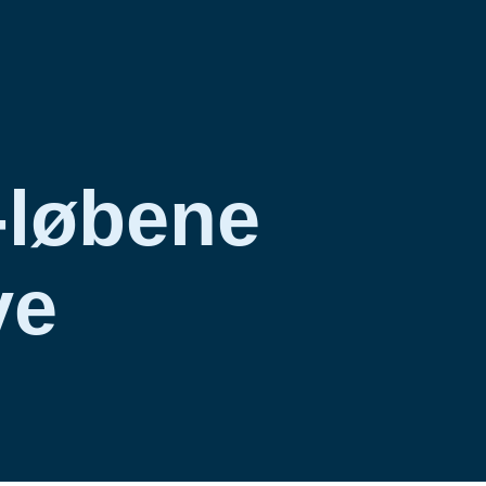
-løbene
ve