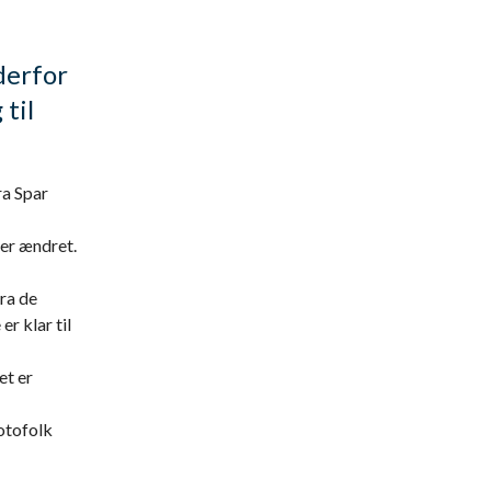
derfor
til
ra Spar
 er ændret.
ra de
r klar til
et er
totofolk