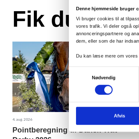
Denne hjemmeside bruger c
Fik du læst.
Vi bruger cookies til at tilpas
vores trafik. Vi deler også 
annonceringspartnere og anal
dem, eller som de har indsaml
Du kan læse mere om vores be
Samtykkevalg
Nødvendig
Afvis
4. aug. 2026
Pointberegning til Dansk Trav