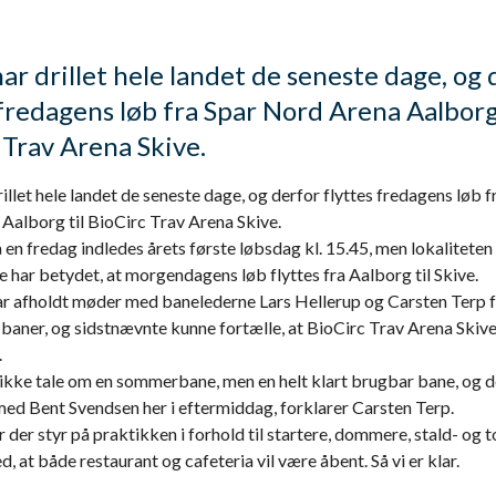
har drillet hele landet de seneste dage, og 
 fredagens løb fra Spar Nord Arena Aalborg 
 Trav Arena Skive.
rillet hele landet de seneste dage, og derfor flyttes fredagens løb f
Aalborg til BioCirc Trav Arena Skive.
 en fredag indledes årets første løbsdag kl. 15.45, men lokaliteten
 har betydet, at morgendagens løb flyttes fra Aalborg til Skive.
r afholdt møder med banelederne Lars Hellerup og Carsten Terp f
baner, og sidstnævnte kunne fortælle, at BioCirc Trav Arena Skive e
.
 ikke tale om en sommerbane, men en helt klart brugbar bane, og d
ed Bent Svendsen her i eftermiddag, forklarer Carsten Terp.
r der styr på praktikken i forhold til startere, dommere, stald- og 
, at både restaurant og cafeteria vil være åbent. Så vi er klar.