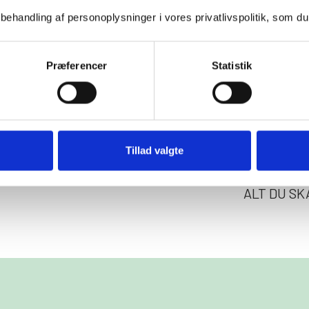
udenfor ell
FØRSTE G
handling af personoplysninger i vores privatlivspolitik, som du
Er det før
væddeløbsb
Præferencer
Statistik
spørgsmål. 
information
besøg hos o
altid mege
Tillad valgte
hvis du har
noget.
ALT DU SK