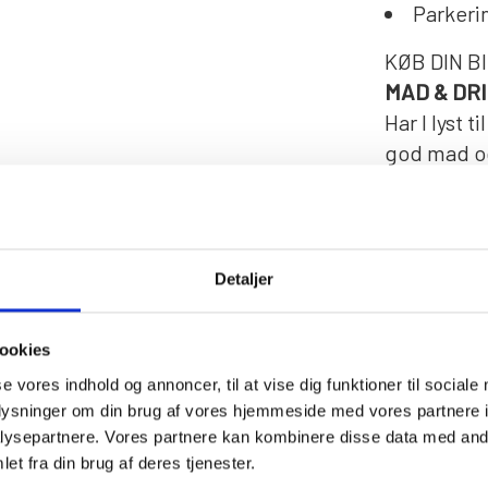
Parkerin
KØB DIN B
MAD & DR
Har I lyst 
god mad og
bord i Rest
Booking og
festeksper
28117578.
Detaljer
"Travcafee
ookies
lækre dansk
se vores indhold og annoncer, til at vise dig funktioner til sociale
priser.
oplysninger om din brug af vores hjemmeside med vores partnere i
I kan også
ysepartnere. Vores partnere kan kombinere disse data med andr
jeres medb
et fra din brug af deres tjenester.