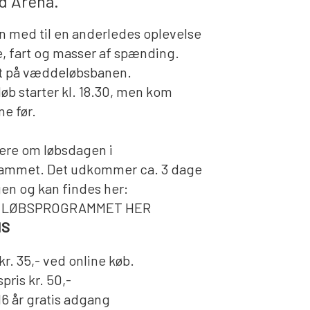
d Arena.
n med til en anderledes oplevelse
 fart og masser af spænding.
t på væddeløbsbanen.
løb starter kl. 18.30, men kom
e før.
re om løbsdagen i
ammet. Det udkommer ca. 3 dage
gen og kan findes her:
 LØBSPROGRAMMET HER
IS
r. 35,- ved online køb.
pris kr. 50,-
16 år gratis adgang