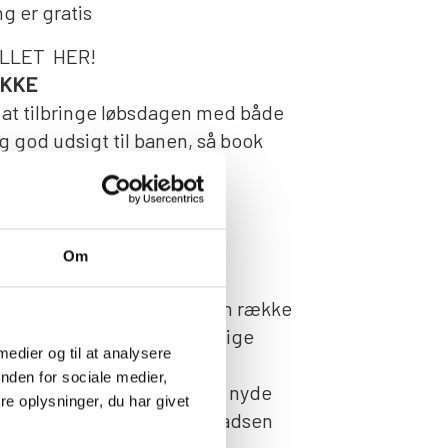
g er gratis
ILLET HER!
IKKE
til at tilbringe løbsdagen med både
 god udsigt til banen, så book
aurant "Hos Aaen" på 1. sal.
 madbestilling på
ten@gmail.com / Ring på
Om
n" i stueetagen byder på en række
e frokostretter til fornuftige
 medier og til at analysere
nden for sociale medier,
 tage picnickurven med og nyde
e oplysninger, du har givet
ragte forfriskninger på pladsen