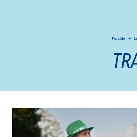
Forside
L
TR