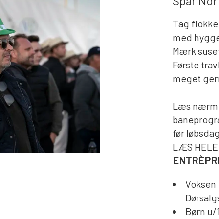
Spar Nor
Tag flokke
med hygge,
Mærk suse
Første trav
meget gern
Læs nærme
baneprogr
før løbsda
LÆS HELE
ENTRÈPR
Voksen k
Dørsalgs
Børn u/