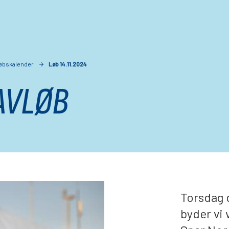
øbskalender
Løb 14.11.2024
AVLØB
Torsdag d
byder vi