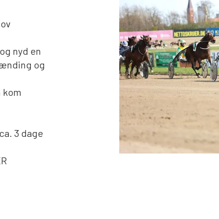
jov
og nyd en
pænding og
en kom
a. 3 dage
ER