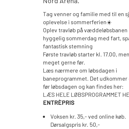
Nord Arena.
Tag venner og familie med til en s
oplevelse i sommerferien☀️
Oplev travløb på væddeløbsbanen 
hyggelig sommerdag med fart, s
fantastisk stemning
Første travløb starter kl. 17.00, m
meget gerne før.
Læs nærmere om løbsdagen i
baneprogrammet. Det udkommer c
før løbsdagen og kan findes her:
LÆS HELE LØBSPROGRAMMET H
ENTRÈPRIS
Voksen kr. 35,- ved online køb.
Dørsalgspris kr. 50,-