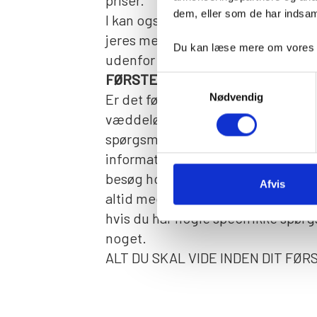
priser.
dem, eller som de har indsaml
I kan også tage picnickurven med
jeres medbragte forfriskninger på
Du kan læse mere om vores be
udenfor eller indenfor i spillehalle
FØRSTE GANG PÅ BANEN?
Samtykkevalg
Er det første gang du skal besøge 
Nødvendig
væddeløbsbane? Så har du muligvis
spørgsmål. Vi har forsøgt at samle 
information, der er god at have in
besøg hos os lige her, men du er na
Afvis
altid meget velkommen til at konta
hvis du har nogle specifikke spørgs
noget.
ALT DU SKAL VIDE INDEN DIT FØ