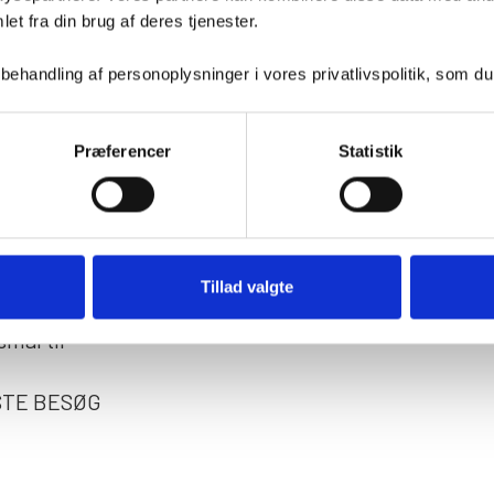
et fra din brug af deres tjenester.
 og nyde
 pladsen
handling af personoplysninger i vores privatlivspolitik, som du
n.
vores
Præferencer
Statistik
 et hav af
al den
den første
turligvis
Tillad valgte
kte os,
mål til
RSTE BESØG