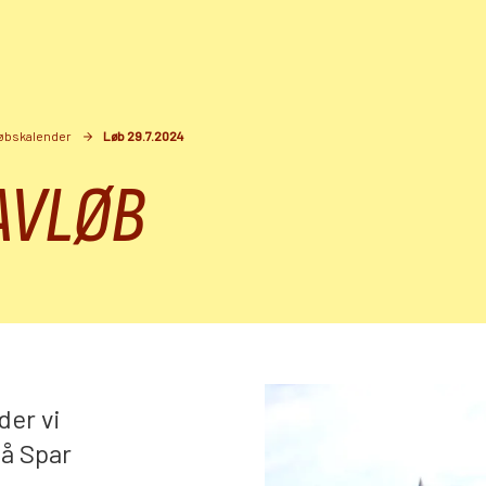
øbskalender
Løb 29.7.2024
AVLØB
der vi
å Spar