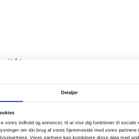
n med både
så book
al.
Detaljer
på
ookies
å en række
se vores indhold og annoncer, til at vise dig funktioner til sociale
uftige
oplysninger om din brug af vores hjemmeside med vores partnere i
ysepartnere. Vores partnere kan kombinere disse data med andr