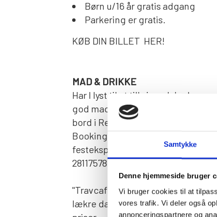
Børn u/16 år gratis adgang
Parkering er gratis.
KØB DIN BILLET HER!
MAD & DRIKKE
Har I lyst til at tilbringe løbsdage
god mad og god udsigt til banen, 
bord i Restaurant "Hos Aaen" på 1. s
Booking og madbestilling på
Samtykke
festeksperten@gmail.com / Ring 
28117578.
Denne hjemmeside bruger c
"Travcafeen" i stueetagen byder p
Vi bruger cookies til at tilpas
lækre danske frokostretter til forn
vores trafik. Vi deler også 
annonceringspartnere og anal